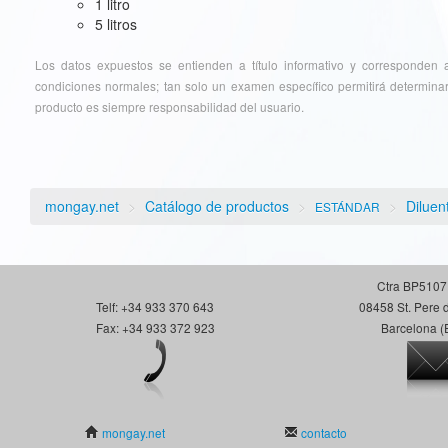
1 litro
5 litros
Los datos expuestos se entienden a título informativo y corresponden a 
condiciones normales; tan solo un examen específico permitirá determinar
producto es siempre responsabilidad del usuario.
mongay.net
>
Catálogo de productos
>
>
Diluen
ESTÁNDAR
Ctra BP5107
Telf: +34 933 370 643
08458 St. Pere 
Fax: +34 933 372 923
Barcelona (
mongay.net
contacto