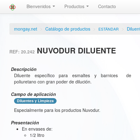
Bienvenidos
Productos
Contacto
mongay.net
>
Catálogo de productos
>
>
Diluen
ESTÁNDAR
NUVODUR DILUENTE
REF: 20.242
Descripción
Diluente específico para esmaltes y barnices de
poliuretano con gran poder de dilución.
Campo de aplicación
Diluentes y Limpieza
Especialmente para los productos Nuvodur.
Presentación
En envases de:
1/2 litro