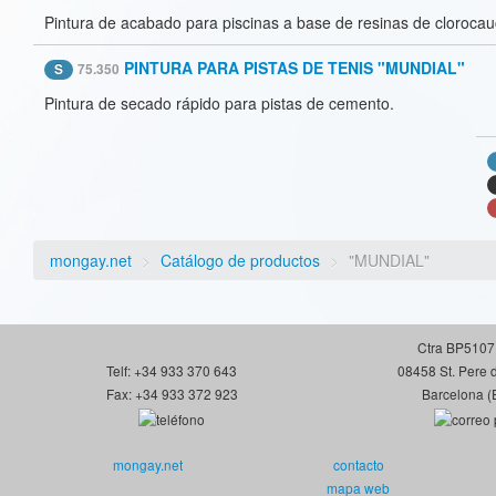
Pintura de acabado para piscinas a base de resinas de clorocau
PINTURA PARA PISTAS DE TENIS "MUNDIAL"
S
75.350
Pintura de secado rápido para pistas de cemento.
mongay.net
>
Catálogo de productos
>
"MUNDIAL"
Ctra BP5107
Telf: +34 933 370 643
08458 St. Pere 
Fax: +34 933 372 923
Barcelona (
mongay.net
contacto
mapa web